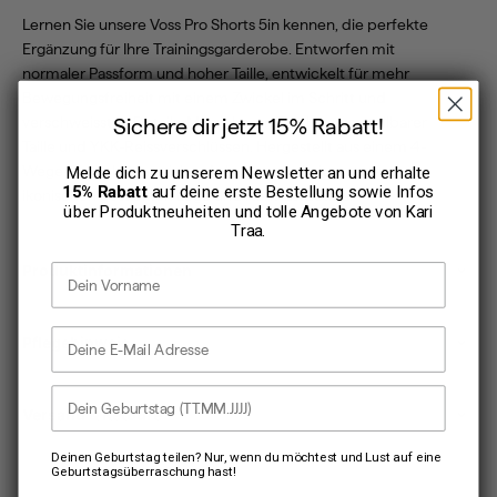
Lernen Sie unsere Voss Pro Shorts 5in kennen, die perfekte
Ergänzung für Ihre Trainingsgarderobe. Entworfen mit
normaler Passform und hoher Taille, entwickelt für mehr
Bewegungsfreiheit mit einem Zwickel im Schritt und
Sichere dir jetzt 15% Rabatt!
verschweissten Details. Mit sicheren Taschen, verstellbarer
Taille und YKK-Reissverschlüssen. Hergestellt aus einem 4-
Wege-Stretch-Material und abgerundet mit unserem
Melde dich zu unserem Newsletter an und erhalte
15% Rabatt
auf deine erste Bestellung sowie Infos
ikonischen gestickten Logo und Kontrastdetails.
über Produktneuheiten und tolle Angebote von
Kari
Traa
.
Vorname
Produktinformationen
E-Mail Adresse
Pflegehinweis
Dein Geburtstag
Versand & Retoure
Deinen Geburtstag teilen? Nur, wenn du möchtest und Lust auf eine
Geburtstagsüberraschung hast!