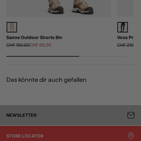
Sanne Outdoor Shorts 8In
Voss Pro P
Regulärer Preis
Angebot
Regulärer Pr
CHF 130.00
CHF 65.00
CHF 210.00
Das könnte dir auch gefallen
NEWSLETTER
STORE LOCATOR