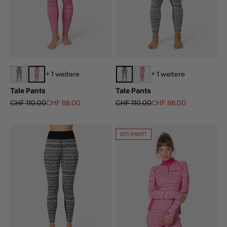
+ 1 weitere
+ 1 weitere
Tale Pants
Tale Pants
Regulärer Preis
Angebot
Regulärer Preis
Angebot
CHF 110.00
CHF 88.00
CHF 110.00
CHF 88.00
20% RABATT