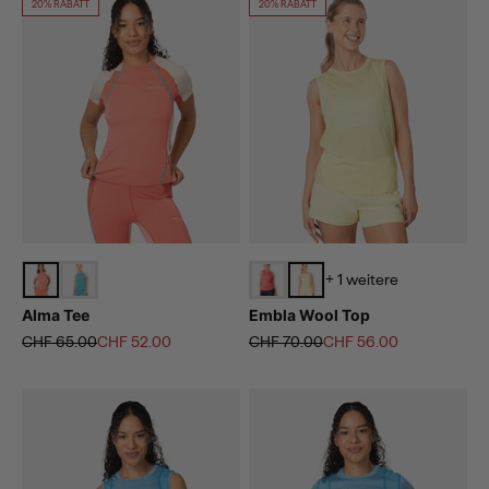
20% RABATT
20% RABATT
+ 1 weitere
Alma Tee
Embla Wool Top
Regulärer Preis
Angebot
Regulärer Preis
Angebot
CHF 65.00
CHF 52.00
CHF 70.00
CHF 56.00