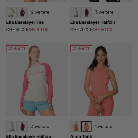
+ 2 weitere
+ 3 weitere
Ella Baselayer Tee
Ella Baselayer Halfzip
Regulärer Preis
Angebot
Regulärer Preis
Angebot
CHF 55.00
CHF 44.00
CHF 70.00
CHF 56.00
20% RABATT
20% RABATT
+ 3 weitere
+ 1 weitere
Ella Baselayer Halfzip
Alma Tank