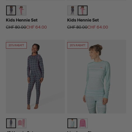
Kids Hennie Set
Kids Hennie Set
Regulärer Preis
Angebot
Regulärer Preis
Angebot
CHF 80.00
CHF 64.00
CHF 80.00
CHF 64.00
20% RABATT
20% RABATT