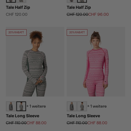
Tale Half Zip
Tale Half Zip
Angebot
Regulärer Preis
Angebot
CHF 120.00
CHF 120.00
CHF 96.00
20% RABATT
20% RABATT
+ 1 weitere
+ 1 weitere
Tale Long Sleeve
Tale Long Sleeve
Regulärer Preis
Angebot
Regulärer Preis
Angebot
CHF 110.00
CHF 88.00
CHF 110.00
CHF 88.00