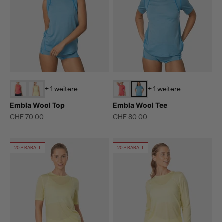
+ 1 weitere
+ 1 weitere
Embla Wool Top
Embla Wool Tee
Angebot
Angebot
CHF 70.00
CHF 80.00
20% RABATT
20% RABATT