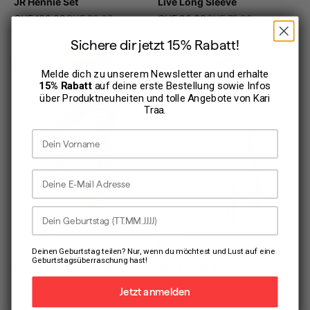
JR Hennie Set
Live Long Sleeve
Regulärer Preis
Angebot
Regulärer Preis
Angebot
CHF 100.00
CHF 80.00
CHF 90.00
CHF 72.00
Sichere dir jetzt 15% Rabatt!
20% RABATT
20% RABATT
Melde dich zu unserem Newsletter an und erhalte
15% Rabatt
auf deine erste Bestellung sowie Infos
über Produktneuheiten und tolle Angebote von
Kari
Traa
.
Vorname
E-Mail Adresse
Dein Geburtstag
+ 1 weitere
Deinen Geburtstag teilen? Nur, wenn du möchtest und Lust auf eine
Geburtstagsüberraschung hast!
Lilja High Waist Pants
Anna Long Sleeve
Regulärer Preis
Angebot
Regulärer Preis
Angebot
CHF 75.00
CHF 60.00
CHF 110.00
CHF 88.00
Jetzt anmelden