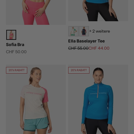
+ 2 weitere
Ella Baselayer Tee
Sofia Bra
Regulärer Preis
Angebot
CHF 55.00
CHF 44.00
Angebot
CHF 50.00
20% RABATT
20% RABATT