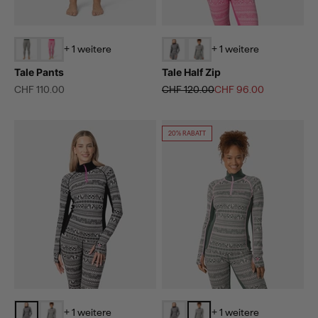
+ 1 weitere
+ 1 weitere
Tale Pants
Tale Half Zip
Angebot
Regulärer Preis
Angebot
CHF 110.00
CHF 120.00
CHF 96.00
20% RABATT
+ 1 weitere
+ 1 weitere