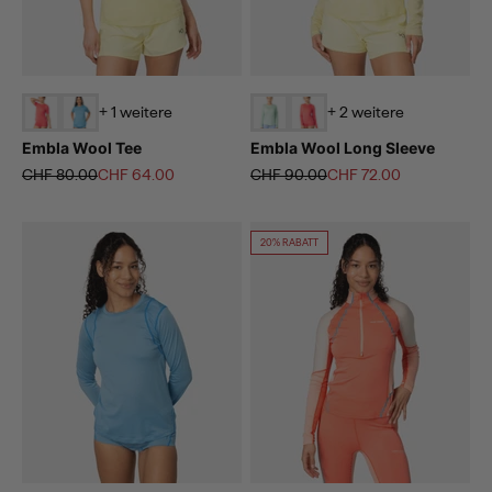
+ 1 weitere
+ 2 weitere
Embla Wool Tee
Embla Wool Long Sleeve
Regulärer Preis
Angebot
Regulärer Preis
Angebot
CHF 80.00
CHF 64.00
CHF 90.00
CHF 72.00
20% RABATT