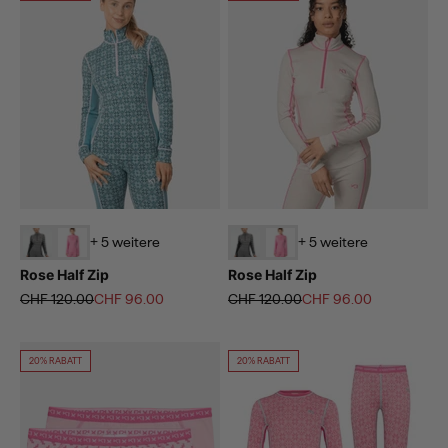
+ 5 weitere
+ 5 weitere
Rose Half Zip
Rose Half Zip
Regulärer Preis
Angebot
Regulärer Preis
Angebot
CHF 120.00
CHF 96.00
CHF 120.00
CHF 96.00
20% RABATT
20% RABATT