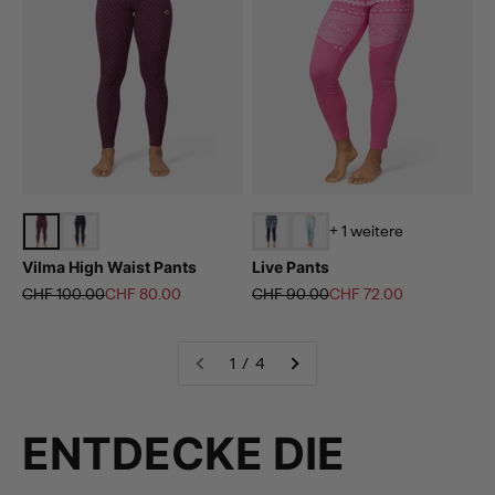
+ 1 weitere
Vilma High Waist Pants
Live Pants
Regulärer Preis
Angebot
Regulärer Preis
Angebot
CHF 100.00
CHF 80.00
CHF 90.00
CHF 72.00
1 / 4
ENTDECKE DIE