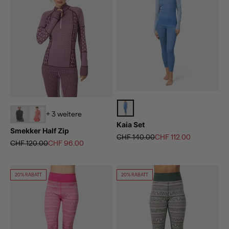
+ 3 weitere
Kaia Set
Smekker Half Zip
Regulärer Preis
Angebot
CHF 140.00
CHF 112.00
Regulärer Preis
Angebot
CHF 120.00
CHF 96.00
20% RABATT
20% RABATT