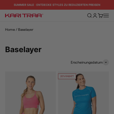
Zum Inhalt springen
SUMMER SALE · ENTDECKE STYLES ZU REDUZIERTEN PREISEN
Suche öffnen
Kundenkontos
Warenkorb
Naviga
Kari Traa
Home
/
Baselayer
Baselayer
Erscheinungsdatum
20% RABATT