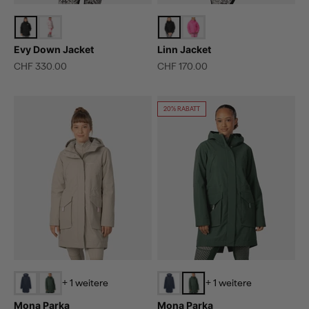
Evy Down Jacket
Linn Jacket
Angebot
Angebot
CHF 330.00
CHF 170.00
20% RABATT
+ 1 weitere
+ 1 weitere
Mona Parka
Mona Parka