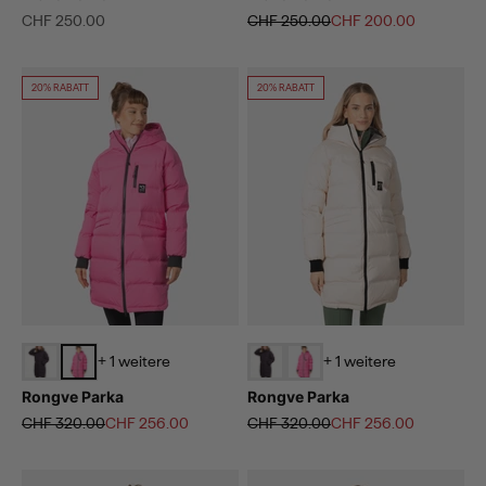
Angebot
Regulärer Preis
Angebot
CHF 250.00
CHF 250.00
CHF 200.00
20% RABATT
20% RABATT
+ 1 weitere
+ 1 weitere
Rongve Parka
Rongve Parka
Regulärer Preis
Angebot
Regulärer Preis
Angebot
CHF 320.00
CHF 256.00
CHF 320.00
CHF 256.00