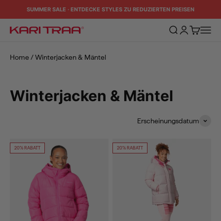
Zum Inhalt springen
SUMMER SALE · ENTDECKE STYLES ZU REDUZIERTEN PREISEN
Suche öffnen
Kundenkontos
Warenkorb
Naviga
Kari Traa
Home
/
Winterjacken & Mäntel
Winterjacken & Mäntel
Erscheinungsdatum
20% RABATT
20% RABATT