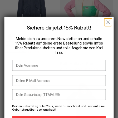
Sichere dir jetzt 15% Rabatt!
+ 1 weitere
Melde dich zu unserem Newsletter an und erhalte
15% Rabatt
auf deine erste Bestellung sowie Infos
Mona Parka
über Produktneuheiten und tolle Angebote von
Kari
Regulärer Preis
Angebot
Traa
.
CHF 250.00
CHF 200.00
Vorname
Ruth Midlayer Print
Regulärer Preis
Angebot
CHF 140.00
CHF 98.00
E-Mail Adresse
30% RABATT
Dein Geburtstag
Deinen Geburtstag teilen? Nur, wenn du möchtest und Lust auf eine
Geburtstagsüberraschung hast!