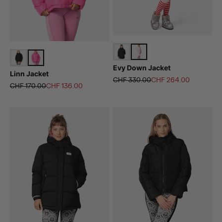
Evy Down Jacket
Linn Jacket
Regulärer Preis
Angebot
CHF 330.00
CHF 264.00
Regulärer Preis
Angebot
CHF 170.00
CHF 136.00