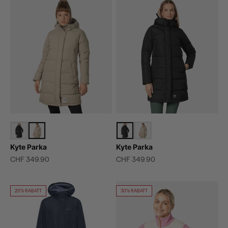
Kyte Parka
Kyte Parka
Angebot
Angebot
CHF 349.90
CHF 349.90
20% RABATT
30% RABATT