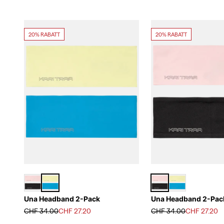
20% RABATT
20% RABATT
Una Headband 2-Pack
Una Headband 2-Pac
Regulärer Preis
Angebot
Regulärer Preis
Angebot
CHF 34.00
CHF 27.20
CHF 34.00
CHF 27.20