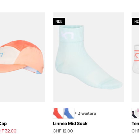
NEU
NE
+ 3 weitere
Cap
Linnea Mid Sock
Ten
is
gebot
Angebot
Ang
HF 32.00
CHF 12.00
CHF