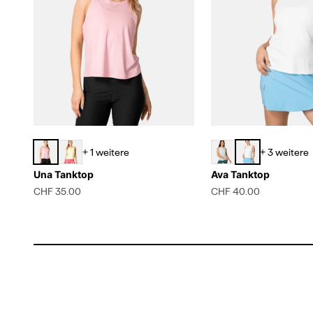
+ 1 weitere
+ 3 weitere
Una Tanktop
Ava Tanktop
Angebot
Angebot
CHF 35.00
CHF 40.00
Wanderessentials
Der Berg ruft. Du bist bereit.
Wanderessentials entdecke