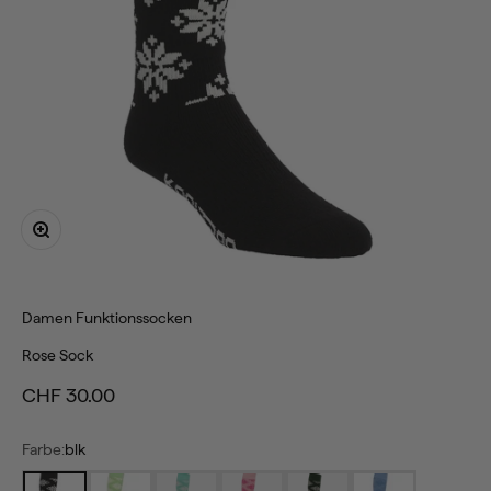
Bild vergrößern
Damen
Funktionssocken
Rose Sock
Angebot
CHF 30.00
Farbe:
blk
blk
min
wav
gum
thy
iri