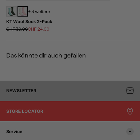
+ 3 weitere
KT Wool Sock 2-Pack
Regulärer Preis
Angebot
CHF 30.00
CHF 24.00
Das könnte dir auch gefallen
NEWSLETTER
STORE LOCATOR
Service