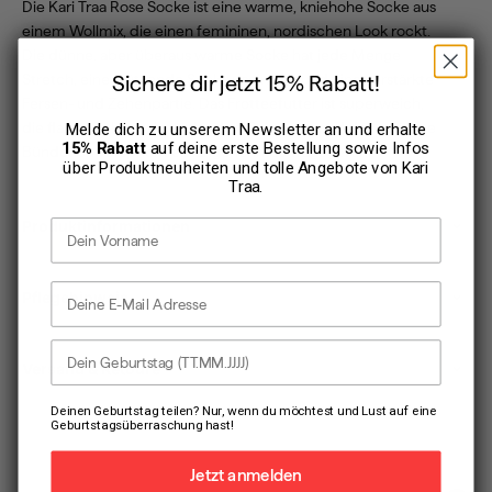
Die Kari Traa Rose Socke ist eine warme, kniehohe Socke aus
einem Wollmix, die einen femininen, nordischen Look rockt.
Die dünne, aber überaus warme Socke hat jede Menge
Sichere dir jetzt 15% Rabatt!
Stretch, eine stützende Senkfusseinlage und eine verstärkte
Fersen- und Zehenpartie. Das Frotteefutter ist superweich,
die flache Zehennaht verhindert Scheuern und das gerippte
Melde dich zu unserem Newsletter an und erhalte
15% Rabatt
auf deine erste Bestellung sowie Infos
Bündchen verspricht ein angenehmes Tragegefühl.
über Produktneuheiten und tolle Angebote von
Kari
Traa
.
Vorname
Produktinformationen
E-Mail Adresse
Pflegehinweis
Dein Geburtstag
Versand & Retoure
Deinen Geburtstag teilen? Nur, wenn du möchtest und Lust auf eine
Geburtstagsüberraschung hast!
Jetzt anmelden