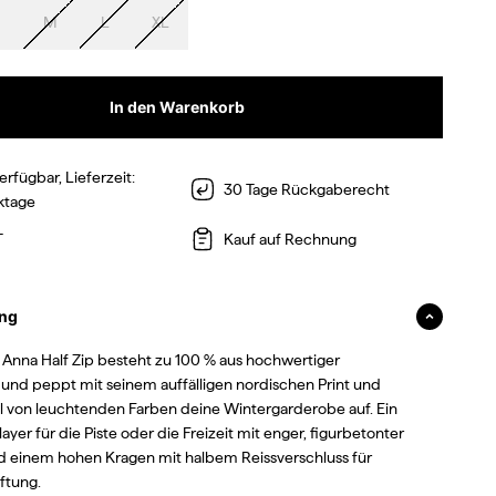
M
L
XL
In den Warenkorb
erfügbar, Lieferzeit:
30 Tage Rückgaberecht
ktage
T
Kauf auf Rechnung
ng
a Anna Half Zip besteht zu 100 % aus hochwertiger
und peppt mit seinem auffälligen nordischen Print und
hl von leuchtenden Farben deine Wintergarderobe auf. Ein
layer für die Piste oder die Freizeit mit enger, figurbetonter
d einem hohen Kragen mit halbem Reissverschluss für
üftung.