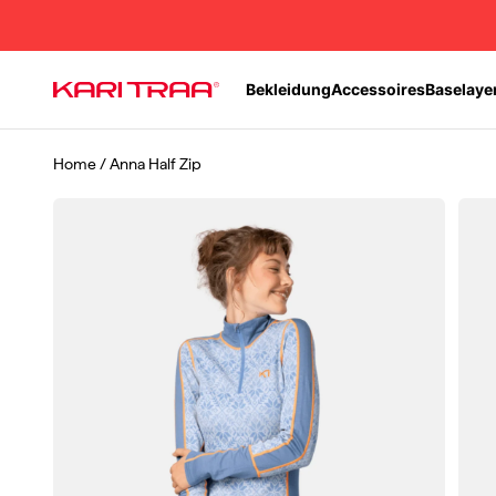
Zum Inhalt springen
Bekleidung
Accessoires
Baselaye
Kari Traa
Home
/
Anna Half Zip