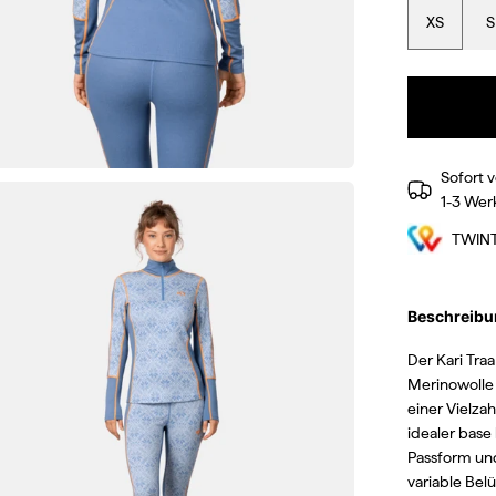
XS
S
Sofort v
1-3 Wer
TWIN
Beschreibu
Der Kari Tra
Merinowolle 
einer Vielza
idealer base 
Passform un
variable Bel