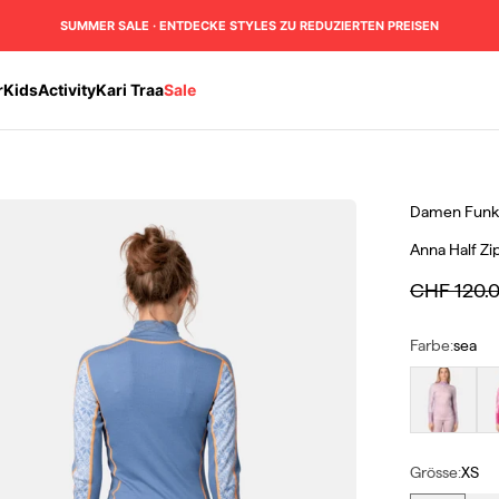
SUMMER SALE · ENTDECKE STYLES ZU REDUZIERTEN PREISEN
r
Kids
Activity
Kari Traa
Sale
Damen
Funkt
Anna Half Zi
Regulärer 
CHF 120.
Farbe:
sea
bloom
spi
Grösse:
XS