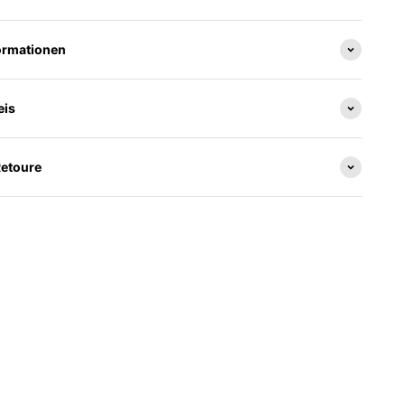
ormationen
eis
Retoure