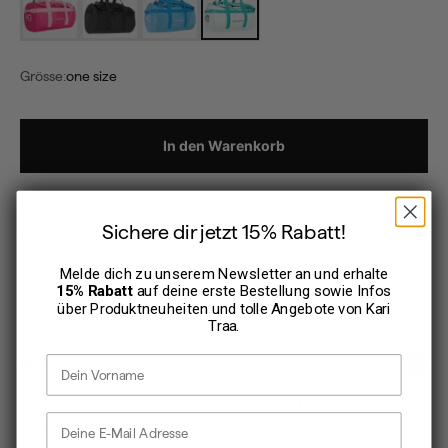
Grösse:
one size
In den Warenkorb
Sofort verfügbar, Lieferzeit: 1-3 Werktage
Sichere dir jetzt 15% Rabatt!
30 Tage Rückgaberecht
TWINT
Melde dich zu unserem Newsletter an und erhalte
15% Rabatt
auf deine erste Bestellung sowie Infos
Kauf auf Rechnung
über Produktneuheiten und tolle Angebote von
Kari
Traa
.
Vorname
Beschreibung
Die Traa 30L-Bag ist ein vielseitiger Begleiter für alle deine
E-Mail Adresse
Abenteuer. Sie ist mit verstellbaren und gepolsterten