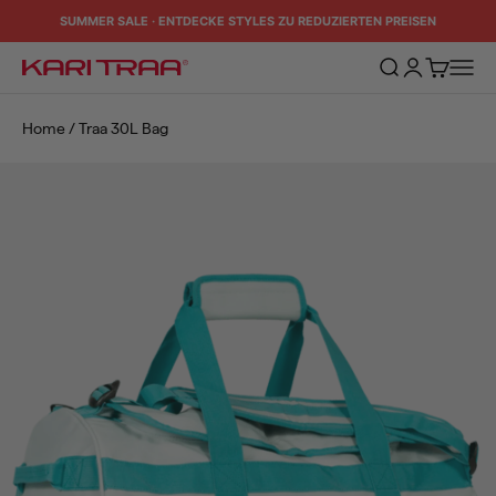
Zum Inhalt springen
SUMMER SALE · ENTDECKE STYLES ZU REDUZIERTEN PREISEN
Suche öffnen
Kundenkontos
Warenkorb
Naviga
Kari Traa
Home
/
Traa 30L Bag