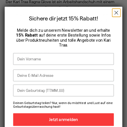
Der Kari Traa Ragna Glove ist ein Arbeitshandschuh mit einem
zweifarbigen Vintage-Design. Der Ragna besteht aus einer
kuscheligen Fleece- und Slickface-Kombination und hat eine
Sichere dir jetzt 15% Rabatt!
Schlaufe, die das An- und Ausziehen erleichtert, während
Stretchmaterial am Handgelenk eine bequeme Passform
Melde dich zu unserem Newsletter an und erhalte
verspricht.
15% Rabatt
auf deine erste Bestellung sowie Infos
über Produktneuheiten und tolle Angebote von
Kari
Traa
.
Produktinformationen
Vorname
Pflegehinweis
E-Mail Adresse
Dein Geburtstag
Versand & Retoure
Deinen Geburtstag teilen? Nur, wenn du möchtest und Lust auf eine
Geburtstagsüberraschung hast!
Jetzt anmelden
Alternative Produkte