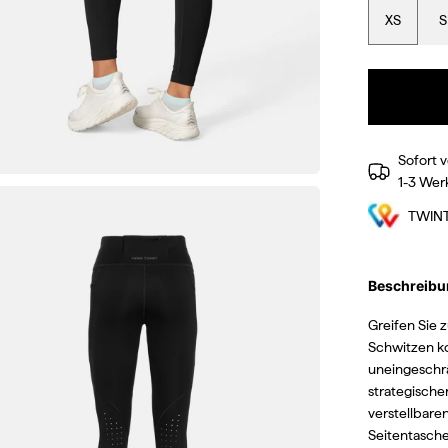
XS
S
Sofort v
1-3 Wer
TWIN
Beschreibu
Greifen Sie z
Schwitzen k
uneingeschr
strategische
verstellbare
Seitentasche