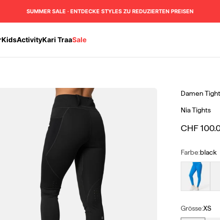
SUMMER SALE · ENTDECKE STYLES ZU REDUZIERTEN PREISEN
r
Kids
Activity
Kari Traa
Sale
Damen
Tigh
Nia Tights
Angebot
CHF 100.
Farbe:
black
horizon
la
Grösse:
XS