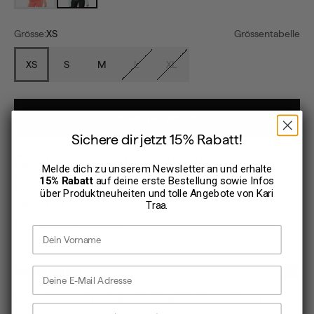
Grösse:
XS
Grössentabelle
XS
S
M
L
XL
In den Warenkorb
Sichere dir jetzt 15% Rabatt!
Sofort verfügbar, Lieferzeit: 1-3 Werktage
Melde dich zu unserem Newsletter an und erhalte
15% Rabatt
auf deine erste Bestellung sowie Infos
30 Tage Rückgaberecht
über Produktneuheiten und tolle Angebote von
Kari
TWINT
Traa
.
Kauf auf Rechnung
Vorname
E-Mail Adresse
Beschreibung
Gemütlichkeit ruft mit dem Kari Traa Mika Fleece. Dieses
Dein Geburtstag