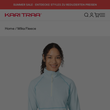
Zum Inhalt springen
SUMMER SALE · ENTDECKE STYLES ZU REDUZIERTEN PREISEN
Suche öffnen
Kundenkontos
Warenkorb
Naviga
Kari Traa
Home
/
Mika Fleece