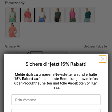
Farbe:
candy
tea
candy
white
thyme
spink
peacock
corel
Grösse:
M
Grössentabelle
XS
S
M
L
XL
Sichere dir jetzt 15% Rabatt!
Melde dich zu unserem Newsletter an und erhalte
In den Warenkorb
15% Rabatt
auf deine erste Bestellung sowie Infos
über Produktneuheiten und tolle Angebote von
Kari
Traa
.
Sofort verfügbar, Lieferzeit: 1-3 Werktage
Vorname
30 Tage Rückgaberecht
TWINT
E-Mail Adresse