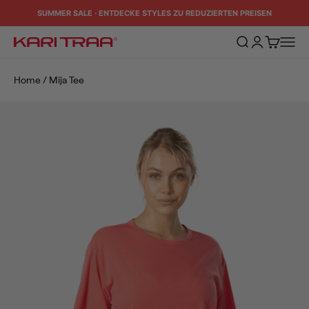
Zum Inhalt springen
SUMMER SALE · ENTDECKE STYLES ZU REDUZIERTEN PREISEN
Suche öffnen
Kundenkontos
Warenkorb
Naviga
Kari Traa
Home
/
Mija Tee