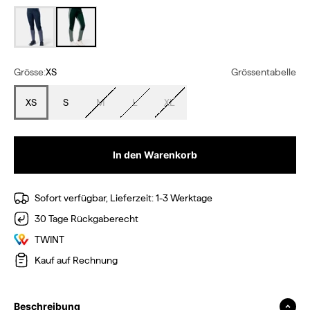
dark navy blue
pine
Grösse:
XS
Grössentabelle
XS
S
M
L
XL
In den Warenkorb
Sofort verfügbar, Lieferzeit: 1-3 Werktage
30 Tage Rückgaberecht
TWINT
Kauf auf Rechnung
Beschreibung