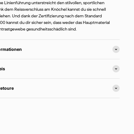
ebote von
Kari
 Linienführung unterstreicht den stilvollen, sportlichen
k dem Reissverschluss am Knöchel kannst du sie schnell
iehen. Und dank der Zertifizierung nach dem Standard
0 kannst du dir sicher sein, dass weder das Hauptmaterial
ntrastgewebe gesundheitsschädlich sind.
ormationen
eis
und Lust auf eine
Retoure