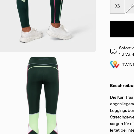
XS
S
Sofort v
1-3 Wer
TWIN
Beschreibu
Die Kari Tra
enganliegend
Sichere dir jetzt 15% Ra
Leggings bes
Stretchgewe
sorgen für e
Melde dich zu unserem Newsletter an
leitet bei i
15% Rabatt
auf deine erste Bestellun