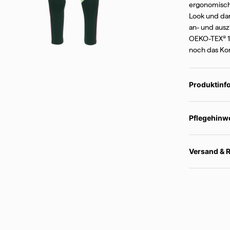
über Produktneuheiten und tolle Ang
ergonomische
Traa
.
Look und dan
an- und ausz
Vorname
OEKO-TEX® 10
noch das Ko
E-Mail Adresse
Produktinf
Dein Geburtstag
Pflegehinw
Deinen Geburtstag teilen? Nur, wenn du möchtest 
Versand & 
Geburtstagsüberraschung hast!
Jetzt anmelden