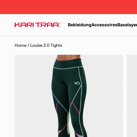
Zum Inhalt springen
Bekleidung
Accessoires
Baselaye
Kari Traa
Home
/
Louise 2.0 Tights