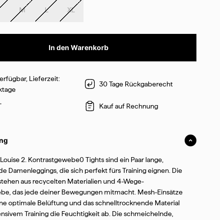
M
L
XL
In den Warenkorb
erfügbar, Lieferzeit:
30 Tage Rückgaberecht
ktage
T
Kauf auf Rechnung
ng
a Louise 2. Kontrastgewebe0 Tights sind ein Paar lange,
e Damenleggings, die sich perfekt fürs Training eignen. Die
batt!
tehen aus recycelten Materialien und 4-Wege-
be, das jede deiner Bewegungen mitmacht. Mesh-Einsätze
ine optimale Belüftung und das schnelltrocknende Material
 und erhalte
ntensivem Training die Feuchtigkeit ab. Die schmeichelnde,
g sowie Infos