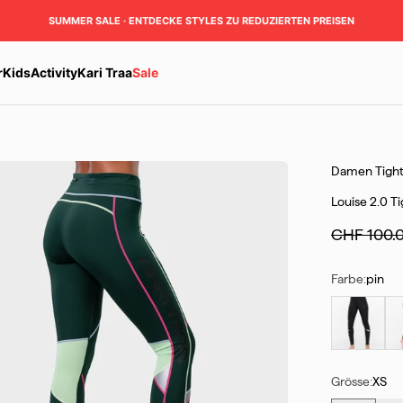
SUMMER SALE · ENTDECKE STYLES ZU REDUZIERTEN PREISEN
r
Kids
Activity
Kari Traa
Sale
Damen
Tigh
Louise 2.0 Ti
Regulärer 
CHF 100.
Farbe:
pin
black
dar
Grösse:
XS