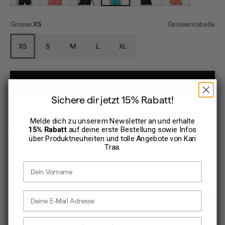
Grösse:
XS
Grössentabelle
XS
S
M
L
XL
In den Warenkorb
Sichere dir jetzt 15% Rabatt!
Sofort verfügbar, Lieferzeit: 1-3 Werktage
Melde dich zu unserem Newsletter an und erhalte
15% Rabatt
auf deine erste Bestellung sowie Infos
30 Tage Rückgaberecht
über Produktneuheiten und tolle Angebote von
Kari
TWINT
Traa
.
Kauf auf Rechnung
Vorname
E-Mail Adresse
Beschreibung
Das Kari Traa Linnea Top ist ein funktionales Tanktop, das
Dein Geburtstag