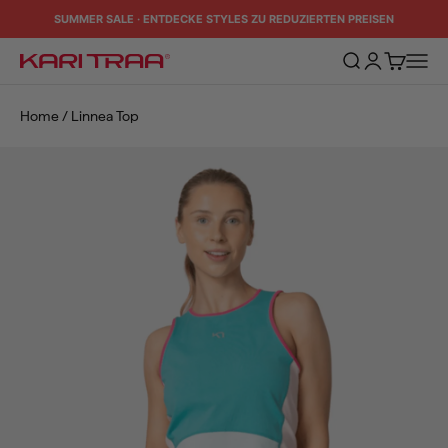
Zum Inhalt springen
SUMMER SALE · ENTDECKE STYLES ZU REDUZIERTEN PREISEN
Suche öffnen
Kundenkontos
Warenkorb
Naviga
Kari Traa
Home
/
Linnea Top