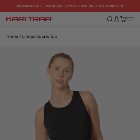
Zum Inhalt springen
SUMMER SALE · ENTDECKE STYLES ZU REDUZIERTEN PREISEN
Suche öffnen
Kundenkontos
Warenkorb
Naviga
Kari Traa
Home
/
Linnea Sports Top