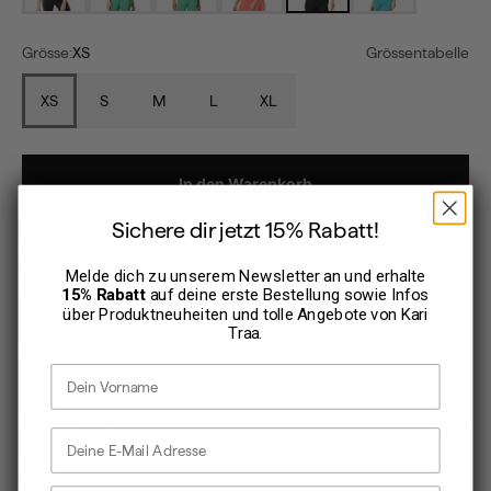
Grösse:
XS
Grössentabelle
XS
S
M
L
XL
In den Warenkorb
Sichere dir jetzt 15% Rabatt!
Sofort verfügbar, Lieferzeit: 1-3 Werktage
Melde dich zu unserem Newsletter an und erhalte
30 Tage Rückgaberecht
15% Rabatt
auf deine erste Bestellung sowie Infos
über Produktneuheiten und tolle Angebote von
Kari
TWINT
Traa
.
Kauf auf Rechnung
Vorname
Beschreibung
E-Mail Adresse
Das Kari Traa Linnea Sports Top ist ein funktionaler Longline-