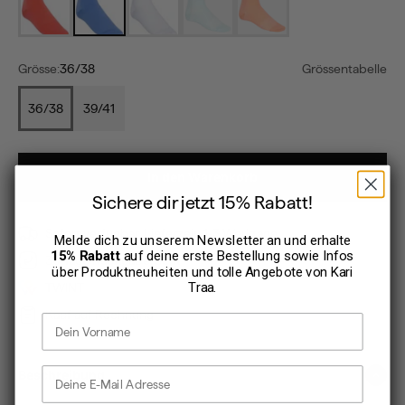
Grösse:
36/38
Grössentabelle
36/38
39/41
In den Warenkorb
Sichere dir jetzt 15% Rabatt!
Sofort verfügbar, Lieferzeit: 1-3 Werktage
Melde dich zu unserem Newsletter an und erhalte
15% Rabatt
auf deine erste Bestellung sowie Infos
30 Tage Rückgaberecht
über Produktneuheiten und tolle Angebote von
Kari
Traa
.
TWINT
Kauf auf Rechnung
Vorname
E-Mail Adresse
Beschreibung