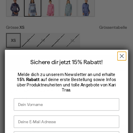
dark navy blue
iris
prism
wave
roy
Grösse:
XS
Grössentabelle
XS
S
M
L
XL
Sichere dir jetzt 15% Rabatt!
In den Warenkorb
Melde dich zu unserem Newsletter an und erhalte
15% Rabatt
auf deine erste Bestellung sowie Infos
Sofort verfügbar, Lieferzeit: 1-3 Werktage
über Produktneuheiten und tolle Angebote von
Kari
Traa
.
30 Tage Rückgaberecht
TWINT
Vorname
Kauf auf Rechnung
E-Mail Adresse
Beschreibung