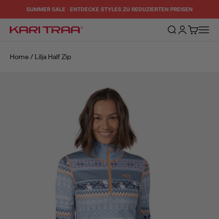
Zum Inhalt springen
SUMMER SALE · ENTDECKE STYLES ZU REDUZIERTEN PREISEN
Suche öffnen
Kundenkontos
Warenkorb
Naviga
Kari Traa
Home
/
Lilja Half Zip