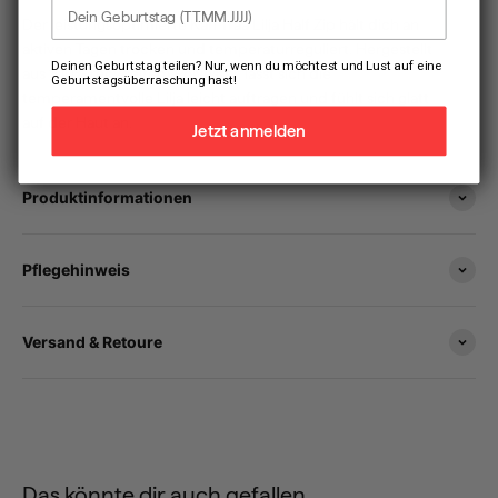
Dein Geburtstag
Der leistungsoptimierte Kari Traa Lilja Half Zip hält dich an
aktiven Tagen trocken und temperaturreguliert. Hergestellt
Deinen Geburtstag teilen? Nur, wenn du möchtest und Lust auf eine
aus 100% recyceltem Polyester, lässt sich die
Geburtstagsüberraschung hast!
temperamentvolle Lilja leicht auftragen und fühlt sich glatt
auf der Haut an.
Jetzt anmelden
Produktinformationen
Pflegehinweis
Versand & Retoure
Das könnte dir auch gefallen