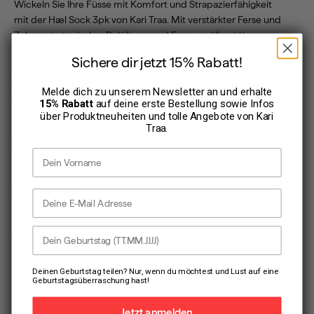
Wickeln Sie Ihre Füsse mit Komfort und Strapazierfähigkeit
mit der Hæl Sock 3pk von Kari Traa. Mit verstärkter Ferse und
Zehen, strategischer Belüftung und Fussgewölbestütze
sorgen diese knöchellangen Socken für Komfort und
Sichere dir jetzt 15% Rabatt!
Blasenfreiheit. Der Rippenstrick und das gestrickte Logo
verleihen jedem Workout-Outfit einen Hauch von
Melde dich zu unserem Newsletter an und erhalte
Verspieltheit.
15% Rabatt
auf deine erste Bestellung sowie Infos
über Produktneuheiten und tolle Angebote von
Kari
Traa
.
Produktinformationen
Vorname
Pflegehinweis
E-Mail Adresse
Dein Geburtstag
Versand & Retoure
Deinen Geburtstag teilen? Nur, wenn du möchtest und Lust auf eine
Geburtstagsüberraschung hast!
Jetzt anmelden