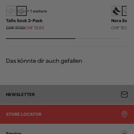
+ 1 weitere
Tafis Sock 3-Pack
Nora Sock 
Regulärer Preis
Angebot
Angebot
CHF 17.00
CHF 13.60
CHF 15.00
Das könnte dir auch gefallen
NEWSLETTER
STORE LOCATOR
Service