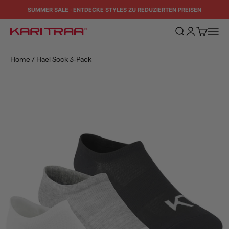
Zum Inhalt springen
SUMMER SALE · ENTDECKE STYLES ZU REDUZIERTEN PREISEN
Suche öffnen
Kundenkontos
Warenkorb
Naviga
Kari Traa
Home
/
Hael Sock 3-Pack