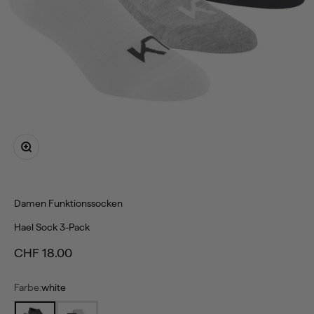
Bild vergrößern
Damen
Funktionssocken
Hael Sock 3-Pack
Angebot
CHF 18.00
Farbe:
white
white
btw