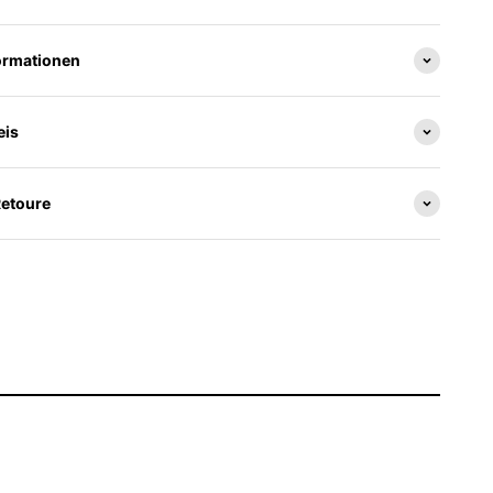
ormationen
eis
Retoure