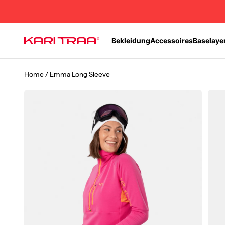
Zum Inhalt springen
Bekleidung
Accessoires
Baselaye
Kari Traa
Home
/
Emma Long Sleeve