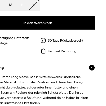
M
L
XL
In den Warenkorb
erfügbar, Lieferzeit:
30 Tage Rückgaberecht
ktage
T
Kauf auf Rechnung
ng
a Emma Long Sleeve ist ein mittelschweres Oberteil aus
em Material mit schmaler Passform und dezentem Design.
ticht durch glattes, aufgerautes Innenfutter und einen
 Saum am Rücken, der reichlich Schutz bietet. Der halbe
uss verbessert die Belüftung, während deine Habseligkeiten
en Brusttasche Platz finden.