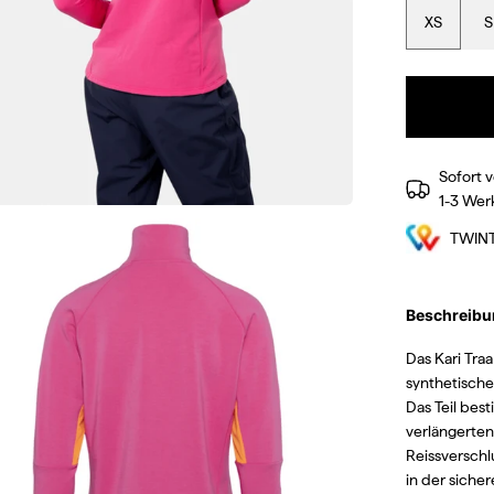
XS
S
Sofort v
1-3 Wer
TWIN
Beschreibu
Das Kari Tra
synthetisch
Das Teil bes
verlängerten
Reissverschl
in der sicher