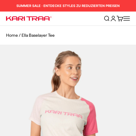
Zum Inhalt springen
SUMMER SALE · ENTDECKE STYLES ZU REDUZIERTEN PREISEN
Suche öffnen
Kundenkontos
Warenkorb
Naviga
Kari Traa
Home
/
Ella Baselayer Tee