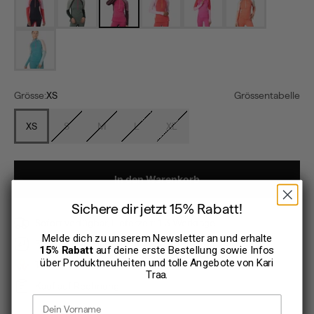
lagoon
Grösse:
XS
Grössentabelle
XS
S
M
L
XL
In den Warenkorb
Sichere dir jetzt 15% Rabatt!
Sofort verfügbar, Lieferzeit: 1-3 Werktage
Melde dich zu unserem Newsletter an und erhalte
30 Tage Rückgaberecht
15% Rabatt
auf deine erste Bestellung sowie Infos
über Produktneuheiten und tolle Angebote von
Kari
TWINT
Traa
.
Kauf auf Rechnung
Vorname