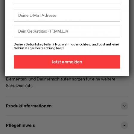
Beschreibung
E-Mail Adresse
Der Kari Traa Alma Half Zip ist der leichte, technische
Baselayer, auf den du gewartet hast. Die Body-Mapping-
Dein Geburtstag
Technologie und strategische Tencel-Einsätze aus Rippen,
Hals und Achseln leiten Feuchtigkeit ab. Ein Polyester-Woll-
Deinen Geburtstag teilen? Nur, wenn du möchtest und Lust auf eine
Gemisch an Brust und Armen isoliert, ohne zu überhitzen.
Geburtstagsüberraschung hast!
Der Alma eignet sich perfekt für den Skiaufstieg oder andere
aerobe Unternehmungen und verfügt über einen langen
Jetzt anmelden
halben Reissverschluss, mit dem Sie die Belüftung anpassen
können. Das hohe Kinn schützt dein Gesicht vor stürmischen
Elementen, und Daumenschlaufen sorgen für eine weitere
Schutzschicht.
Produktinformationen
Pflegehinweis