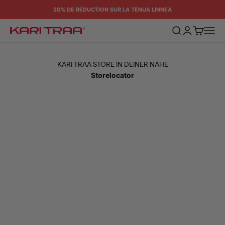
Passer au contenu
20% DE RÉDUCTION SUR LA TENUA LINNEA
Ouvrir la recherc
Ouvrir le comp
Voir le pan
Ouvrir 
Kari Traa
KARI TRAA STORE IN DEINER NÄHE
Storelocator