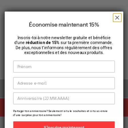
Économise maintenant 15%
Inscris-toi à notre newsletter gratuite et bénéficie
d'une
réduction de 15%
sur ta première commande.
De plus, nous t'informons régulièrement des offres
exceptionnelles et des nouveaux produits.
Prénom
Adresse e-mail
NEWSLETTER
Anniversaire
LOCALISATEUR DE MAGASINS
Partager ton anniversaire? Seulement si tu le souhaites et si tu as envie
d'une surprise pour ton anniversaire!
Service
S'inscrire maintenant