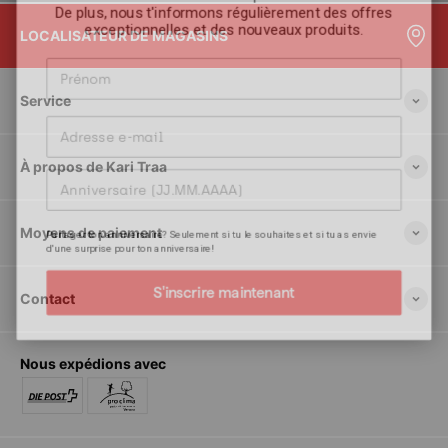
exceptionnelles et des nouveaux produits.
LOCALISATEUR DE MAGASINS
Prénom
Service
Adresse e-mail
Anniversaire
À propos de Kari Traa
Partager ton anniversaire? Seulement si tu le souhaites et si tu as envie
Moyens de paiement
d'une surprise pour ton anniversaire!
S'inscrire maintenant
Contact
Nous expédions avec