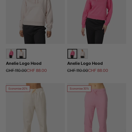
Anelie Logo Hood
Anelie Logo Hood
Prix normal
Prix de vente
Prix normal
Prix de vente
CHF 110.00
CHF 88.00
CHF 110.00
CHF 88.00
Economise 20%
Economise 30%