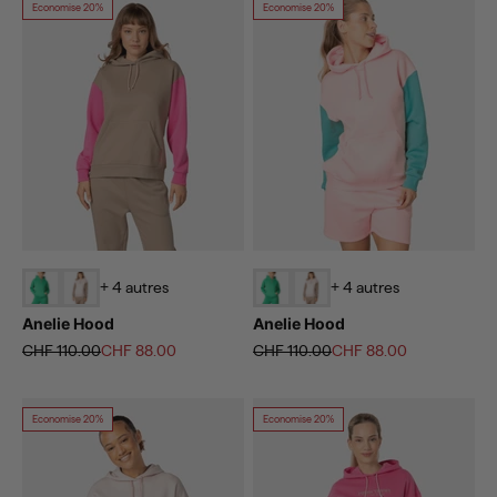
Economise 20%
Economise 20%
+ 4 autres
+ 4 autres
Anelie Hood
Anelie Hood
Prix normal
Prix de vente
Prix normal
Prix de vente
CHF 110.00
CHF 88.00
CHF 110.00
CHF 88.00
Economise 20%
Economise 20%