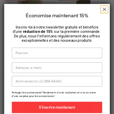
Économise maintenant 15%
Inscris-toi à notre newsletter gratuite et bénéficie
d'une
réduction de 15%
sur ta première commande.
De plus, nous t'informons régulièrement des offres
exceptionnelles et des nouveaux produits.
Prénom
+ 2 autres
Ane Hiking Tights
Adresse e-mail
Prix normal
Prix de vente
CHF 140.00
CHF 70.00
+ 2 autres
Ane Hiking Tights
Anniversaire
Prix normal
Prix de vente
CHF 140.00
CHF 70.00
Partager ton anniversaire? Seulement si tu le souhaites et si tu as envie
d'une surprise pour ton anniversaire!
Economise 30%
Economise 50%
S'inscrire maintenant