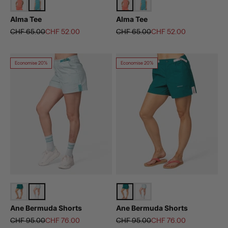
Alma Tee
Alma Tee
Prix normal
Prix de vente
Prix normal
Prix de vente
CHF 65.00
CHF 52.00
CHF 65.00
CHF 52.00
Economise 20%
Economise 20%
Ane Bermuda Shorts
Ane Bermuda Shorts
Prix normal
Prix de vente
Prix normal
Prix de vente
CHF 95.00
CHF 76.00
CHF 95.00
CHF 76.00