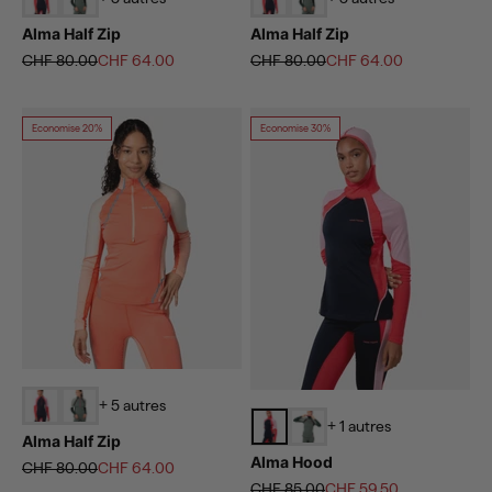
Alma Half Zip
Alma Half Zip
Prix normal
Prix de vente
Prix normal
Prix de vente
CHF 80.00
CHF 64.00
CHF 80.00
CHF 64.00
Economise 20%
Economise 30%
+ 5 autres
+ 1 autres
Alma Half Zip
Alma Hood
Prix normal
Prix de vente
CHF 80.00
CHF 64.00
Prix normal
Prix de vente
CHF 85.00
CHF 59.50