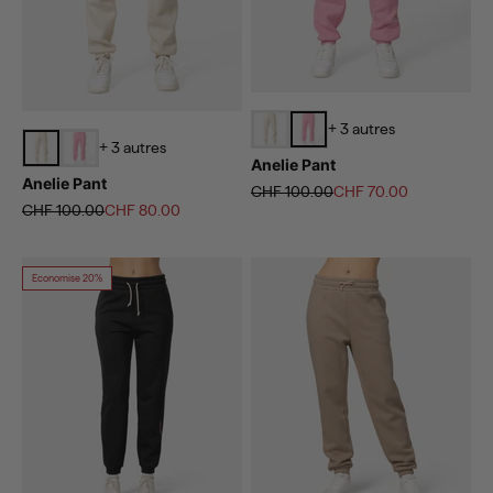
+ 3 autres
+ 3 autres
Anelie Pant
Anelie Pant
Prix normal
Prix de vente
CHF 100.00
CHF 70.00
Prix normal
Prix de vente
CHF 100.00
CHF 80.00
Economise 20%