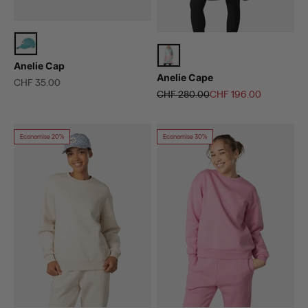
Anelie Cap
Anelie Cape
Prix de vente
CHF 35.00
Prix normal
Prix de vente
CHF 280.00
CHF 196.00
Economise 20%
Economise 30%