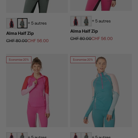
+ 5 autres
+ 5 autres
Alma Half Zip
Alma Half Zip
Prix normal
Prix de vente
CHF 80.00
CHF 56.00
Prix normal
Prix de vente
CHF 80.00
CHF 56.00
Economise 20%
Economise 20%
+ 5 autres
+ 5 autres