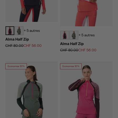
+ 5 autres
+ 5 autres
Alma Half Zip
Alma Half Zip
Prix normal
Prix de vente
CHF 80.00
CHF 56.00
Prix normal
Prix de vente
CHF 80.00
CHF 56.00
Economise 30%
Economise 30%