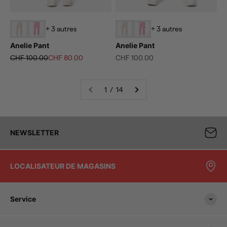
+ 3 autres
+ 3 autres
Anelie Pant
Anelie Pant
Prix normal
Prix de vente
Prix de vente
CHF 100.00
CHF 80.00
CHF 100.00
1 / 14
NEWSLETTER
LOCALISATEUR DE MAGASINS
Service