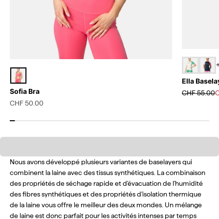
+
Ella Basela
Sofia Bra
Prix normal
P
CHF 55.00
C
Prix de vente
CHF 50.00
Tissu en laine mélangée
Nous avons développé plusieurs variantes de baselayers qui
combinent la laine avec des tissus synthétiques. La combinaison
des propriétés de séchage rapide et d'évacuation de l'humidité
des fibres synthétiques et des propriétés d'isolation thermique
de la laine vous offre le meilleur des deux mondes. Un mélange
de laine est donc parfait pour les activités intenses par temps