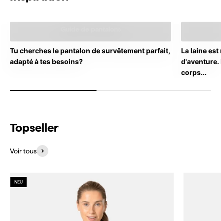
Guides
Guide de pantalons
Tu cherches le pantalon de survêtement parfait,
La laine es
adapté à tes besoins?
d'aventure. 
corps...
Topseller
Voir tous
NEU