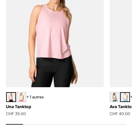
+ 1 autres
+
Una Tanktop
Ava Tankto
Prix de vente
Prix de vent
CHF 35.00
CHF 40.00