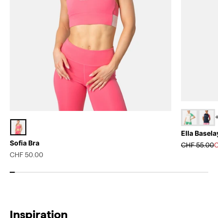
+
Ella Basela
Sofia Bra
Prix normal
P
CHF 55.00
C
Prix de vente
CHF 50.00
Inspiration