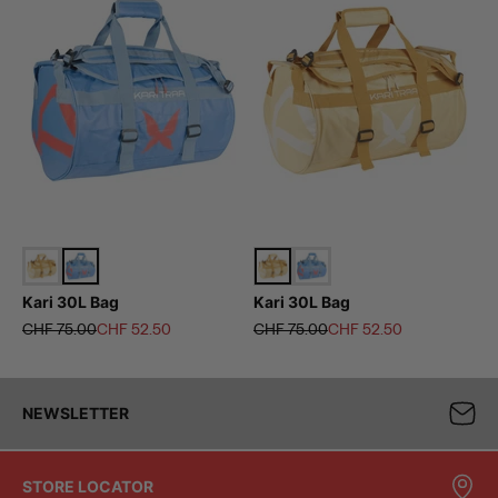
Kari 30L Bag
Kari 30L Bag
Regulärer Preis
Angebot
Regulärer Preis
Angebot
CHF 75.00
CHF 52.50
CHF 75.00
CHF 52.50
NEWSLETTER
STORE LOCATOR