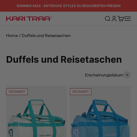
Zum Inhalt springen
SUMMER SALE · ENTDECKE STYLES ZU REDUZIERTEN PREISEN
Suche öffnen
Kundenkontos
Warenkorb
Naviga
Kari Traa
Home
/
Duffels und Reisetaschen
Duffels und Reisetaschen
Erscheinungsdatum
20% RABATT
20% RABATT