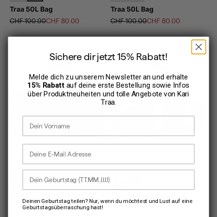
Traa 50L Bag
Traa 50L Bag
Regulärer Preis
Angebot
Regulärer Preis
Angebot
CHF 100.00
CHF 80.00
CHF 100.00
CHF 80.00
20% RABATT
Sichere dir jetzt 15% Rabatt!
Melde dich zu unserem Newsletter an und erhalte
15% Rabatt
auf deine erste Bestellung sowie Infos
über Produktneuheiten und tolle Angebote von
Kari
Traa
.
Vorname
E-Mail Adresse
Dein Geburtstag
+ 4 weitere
+ 2 weitere
Traa 50L Bag
Traa 30L Bag
Deinen Geburtstag teilen? Nur, wenn du möchtest und Lust auf eine
Angebot
Regulärer Preis
Angebot
CHF 100.00
CHF 80.00
CHF 64.00
Geburtstagsüberraschung hast!