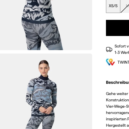
XS/S
Sofort v
1-3 Wer
TWIN
Beschreibu
Gehe weiter 
Konstruktion
Vier-Wege-S
hervorragen
inspirierten
Hergestellt 