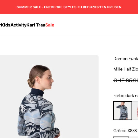
SUMMER SALE · ENTDECKE STYLES ZU REDUZIERTEN PREISEN
r
Kids
Activity
Kari Traa
Sale
Damen
Funkt
Mille Half Zi
Regulärer 
CHF 85.0
Farbe:
dark n
dark navy bl
pl
Grösse:
XS/S