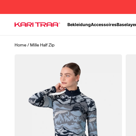
Zum Inhalt springen
Bekleidung
Accessoires
Baselaye
Kari Traa
Home
/
Mille Half Zip