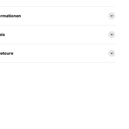
ormationen
eis
Retoure