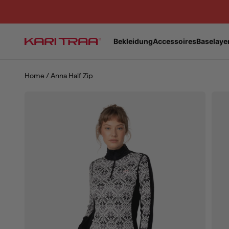
Zum Inhalt springen
Bekleidung
Accessoires
Baselaye
Kari Traa
Home
/
Anna Half Zip