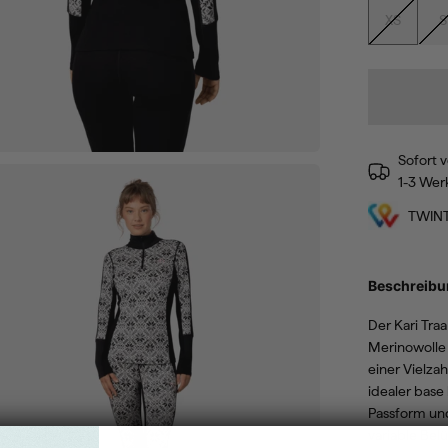
XS
S
Sofort v
1-3 Wer
TWIN
Beschreibu
Der Kari Tra
Merinowolle 
einer Vielza
idealer base 
Passform un
variable Bel