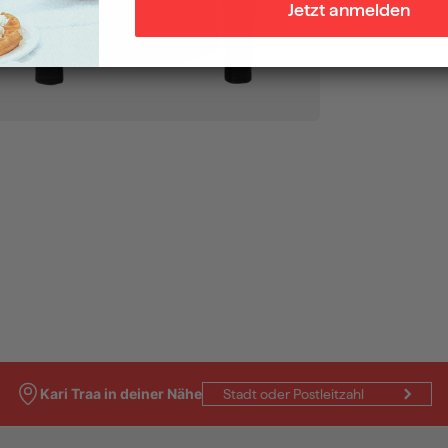
Jetzt anmelden
Kari Traa in deiner Nähe