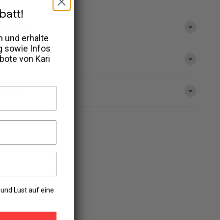
batt!
ormationen
 und erhalte
g sowie Infos
ebote von
Kari
eis
Retoure
und Lust auf eine