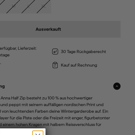
M
L
XL
Ausverkauft
erfügbar, Lieferzeit:
30 Tage Rückgaberecht
ktage
T
Kauf auf Rechnung
ng
a Anna Half Zip besteht zu 100 % aus hochwertiger
und peppt mit seinem auffälligen nordischen Print und
hl von leuchtenden Farben deine Wintergarderobe auf. Ein
layer für die Piste oder die Freizeit mit enger, figurbetonter
d einem hohen Kragen mit halbem Reissverschluss für
üftung.