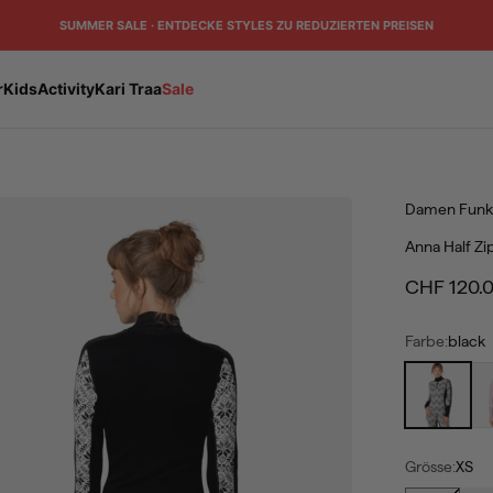
SUMMER SALE · ENTDECKE STYLES ZU REDUZIERTEN PREISEN
r
Kids
Activity
Kari Traa
Sale
Damen
Funkt
Anna Half Zi
Angebot
CHF 120.
Farbe:
black
black
bl
Grösse:
XS